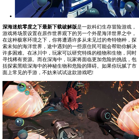
深海迷航零度之下最新下载破解版
是一款科幻生存冒险游戏，
游戏将场景设置在原作世界观下的另一个外星海洋世界之中，
在这种极寒环境之下，你将遭遇许多从未见过的奇特物种，探
索未知的海洋世界，途中遇到的一些原住民可能会帮助你解决
许多困难。在冰川中，玩家可以研究特殊的植物和生物，同时
寻找稀有资源。而在深海中，玩家将面临更加危险的挑战，包
括探索黑暗深海中的神秘生物和危险的障碍。如果你玩腻了市
面上常见的手游，不妨来试试这款游戏吧!