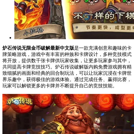
炉石传说无限金币破解最新中文版
是一款充满创意和趣味的卡
牌策略游戏，游戏中有丰富的种族和卡牌设计，多种竞技模式
将开放，提供数千张卡牌供玩家收集，让更多玩家参与其中，
共同提高卡牌竞技技巧。炉石传说破解版内购免费游戏拥有精
致细腻的画面和经典的回合制玩法，可以让玩家沉浸在卡牌世
界乐趣中，获得极佳的游戏体验。通过完成任务、赢得比赛，
玩家可以解锁更多的卡牌并不断提升自己的竞技技能。