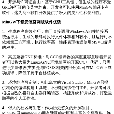
4、开源与许可证自由：基于GNU工具链，但生成的程序不受
GPL许可证的传染性约束。开发者可以使用MinGW编译专有
软件，这为商业软件开发提供了极大的灵活性和便利性。
MinGW下载安装官网版软件优势
1、生成程序高效小巧：由于直接调用Windows API并链接系
统运行库，生成的最终可执行文件体积相对较小，且运行时不
依赖第三方环境，执行效率高，性能表现接近使用MSVC编译
的程序。
2、高度兼容GNU标准：对GCC编译器的高度兼容意味着开发
者可以将大量为Linux/GNU环境编写的开源C/C++代码，只需
进行少量修改(主要是与POSIX相关的部分)即可在MinGW下成
功编译，降低了跨平台移植成本。
3、环境纯净可定制：相比庞大的Visual Studio，MinGW只提
供核心的编译构建工具链，不强制捆绑任何IDE。开发者可以
根据自己的喜好自由选择编辑器、构建系统和调试器，打造最
顺手的个人工作流。
4、强大的社区与生态：作为历史悠久的开源项目，
MinGW(及mingw-w64)拥有活跃的社区和丰富的文档资料。许