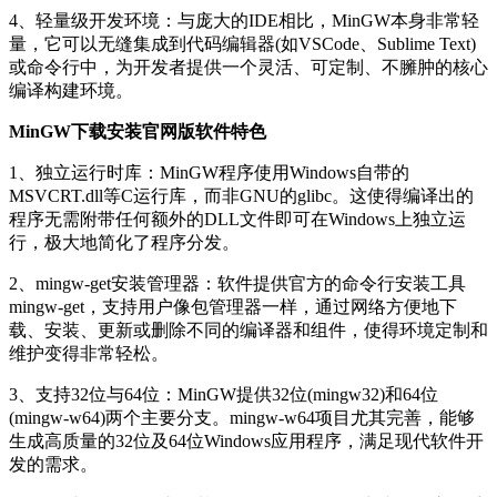
4、轻量级开发环境：与庞大的IDE相比，MinGW本身非常轻
量，它可以无缝集成到代码编辑器(如VSCode、Sublime Text)
或命令行中，为开发者提供一个灵活、可定制、不臃肿的核心
编译构建环境。
MinGW下载安装官网版软件特色
1、独立运行时库：MinGW程序使用Windows自带的
MSVCRT.dll等C运行库，而非GNU的glibc。这使得编译出的
程序无需附带任何额外的DLL文件即可在Windows上独立运
行，极大地简化了程序分发。
2、mingw-get安装管理器：软件提供官方的命令行安装工具
mingw-get，支持用户像包管理器一样，通过网络方便地下
载、安装、更新或删除不同的编译器和组件，使得环境定制和
维护变得非常轻松。
3、支持32位与64位：MinGW提供32位(mingw32)和64位
(mingw-w64)两个主要分支。mingw-w64项目尤其完善，能够
生成高质量的32位及64位Windows应用程序，满足现代软件开
发的需求。