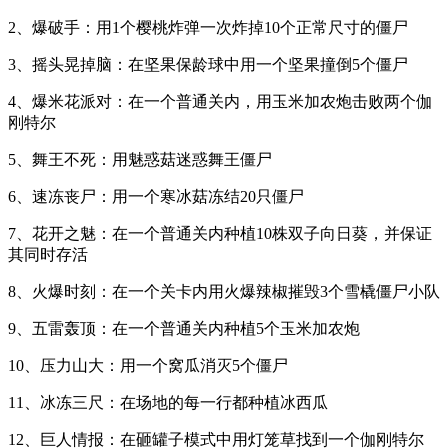
2、爆破手：用1个樱桃炸弹一次炸掉10个正常尺寸的僵尸
3、摇头晃掉脑：在坚果保龄球中用一个坚果撞倒5个僵尸
4、爆米花派对：在一个普通关内，用玉米加农炮击败两个伽
刚特尔
5、舞王不死：用魅惑菇迷惑舞王僵尸
6、速冻丧尸：用一个寒冰菇冻结20只僵尸
7、花开之魅：在一个普通关内种植10株双子向日葵，并保证
其同时存活
8、火爆时刻：在一个关卡内用火爆辣椒摧毁3个雪橇僵尸小队
9、五雷轰顶：在一个普通关内种植5个玉米加农炮
10、压力山大：用一个窝瓜消灭5个僵尸
11、冰冻三尺：在场地的每一行都种植冰西瓜
12、巨人情报：在砸罐子模式中用灯笼草找到一个伽刚特尔