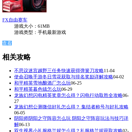
FX自由赛车
游戏大小：61MB
游戏类型：手机最新游戏
查看
相关攻略
不思议迷宫越野三任务快速获得弹簧刀攻略
11-04
使命召唤手游冬日雪花获取与排名奖励详解攻略
04-02
和平精英雪地酿酒厂怎么玩
06-25
和平精英暮色镇怎么玩
06-29
龙族幻想闪电精英奖章怎么得？闪电行动取胜全攻略
06-
27
龙族幻想公测微信好礼怎么得？ 集结者称号与好礼攻略
06-05
阴阳师阴阳之守阵容怎么玩 阴阳之守阵容玩法与技巧详
解
06-13
双生视界小礼服格兰妮怎么得？礼服格兰妮获取攻略
02-