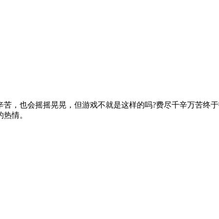
辛苦，也会摇摇晃晃，但游戏不就是这样的吗?费尽千辛万苦终
的热情。